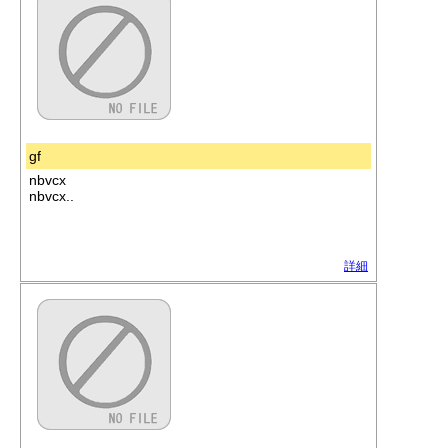
gf
nbvcx
nbvcx..
詳細